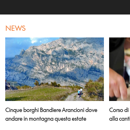
NEWS
Corso di
Cinque borghi Bandiere Arancioni dove
alla can
andare in montagna questa estate