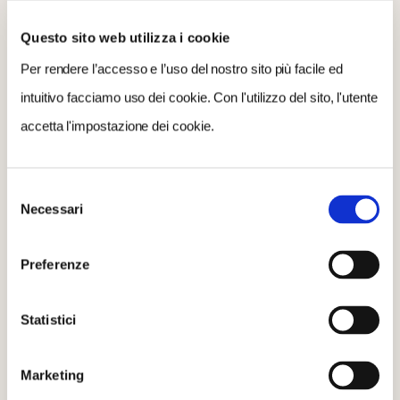
I marroni di Santa Fiora, specialità del Monte Amiata
Questo sito web utilizza i cookie
Per rendere l’accesso e l’uso del nostro sito più facile ed
Testo: Nicola Patruno, a cura di Touring Club Italiano - Foto: Cesura / Luca
intuitivo facciamo uso dei cookie. Con l'utilizzo del sito, l'utente
Santese
accetta l'impostazione dei cookie.
Articolo realizzato nell’ambito del progetto RESTA! –finanziato dal Ministero del Lavoro e
delle Politiche Sociali – Direzione Generale del Terzo settore e della responsabilità sociale
Selezione
delle imprese-Avviso n.1/2018
Necessari
del
consenso
Preferenze
CONDIVIDI
Statistici
0
Marketing