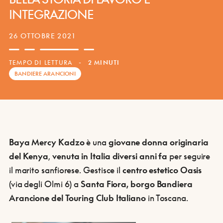
INTEGRAZIONE
26 OTTOBRE 2021
TEMPO DI LETTURA
-
2 MINUTI
BANDIERE ARANCIONI
Baya Mercy Kadzo
è una
giovane donna originaria
del Kenya
,
venuta in Italia diversi anni fa
per seguire
il marito sanfiorese. Gestisce il
centro estetico Oasis
(via degli Olmi 6) a
Santa Fiora, borgo Bandiera
Arancione del Touring Club Italiano
in Toscana.