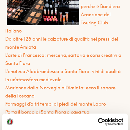
perchè è Bandiera
Arancione del
Touring Club
Italiano
Da oltre 125 anni le calzature di qualità nei pressi del
monte Amiata
L'arte di Francesca: merceria, sartoria e corsi creativi a
Santa Fiora
L'enoteca Aldobrandesca a Santa Fiora: vini di qualità
in un'atmosfera medievale
Marianne dalla Norvegia all'Amiata: ecco il sapore
della Toscana
Formaggi d'altri tempi ai piedi del monte Labro
Porta il borgo di Santa Fiora a casa tua
Sacha e il suo bistrot, tradizione e creatività nel cuore
di Santa Fiora