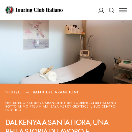
ACCEDI
Cerca
NOTIZIE
—
BANDIERE ARANCIONI
NEL BORGO BANDIERA ARANCIONE DEL TOURING CLUB ITALIANO
SOTTO AL MONTE AMIATA, BAYA MERCY GESTISCE IL SUO CENTRO
ESTETICO
DAL KENYA A SANTA FIORA, UNA
BELLA STORIA DI LAVORO E