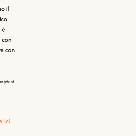
o il
ico
 è
a con
re con
a (pici al
 Tci