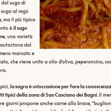
,
dal sugo di
 sugo al ragù
, ma il più tipico
ento è
il sugo
one
, una varietà
o autoctona dal
meno marcato e
cato, che viene unito a olio d'oliva, peperoncino, c
ro.
 pici,
la sagra è un'occasione per fare la conoscenza
atti tipici della zona di San Casciano dei Bagni
. Il me
re giorni propone anche carne alla brace, “buglion