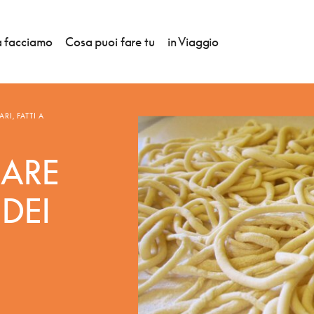
 facciamo
Cosa puoi fare tu
in Viaggio
RI, FATTI A
ARE
DEI