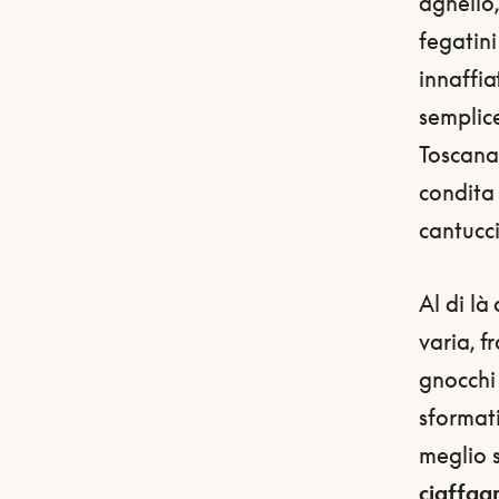
agnello, 
fegatini
innaffi
semplice
Toscana.
condita 
cantucc
Al di là
varia, f
gnocchi 
sformati
meglio 
ciaffag