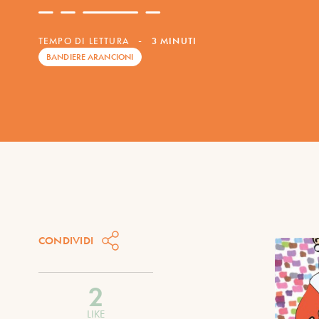
TEMPO DI LETTURA
-
3 MINUTI
BANDIERE ARANCIONI
CONDIVIDI
2
LIKE