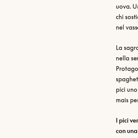
uova. Un
chi sos
nel vass
La sagra
nella se
Protago
spaghet
pici uno
mais per
I pici v
con una