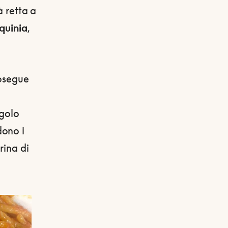
à retta a
rquinia
,
osegue
ngolo
dono i
rina di