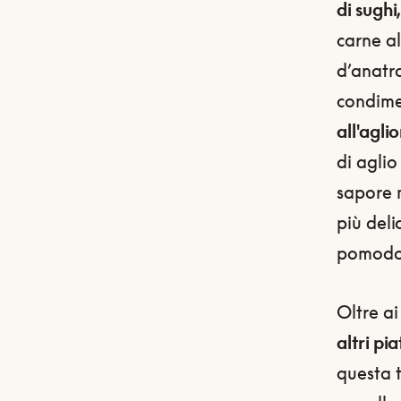
di sughi
carne al
d’anatra
condim
all'agli
di agli
sapore 
più deli
pomodo
Oltre ai
altri pi
questa t