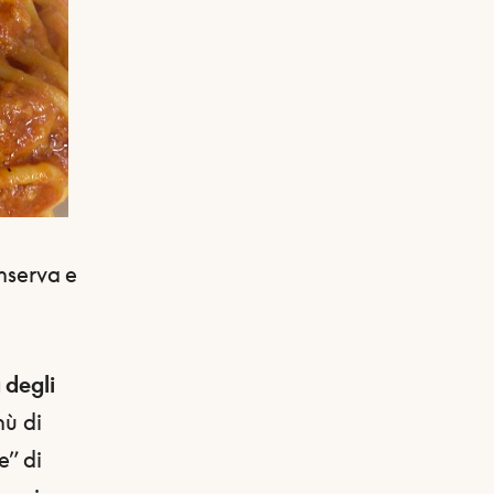
onserva e
 degli
nù di
e” di