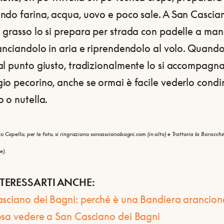
ndo farina, acqua, uovo e poco sale. A San Cascian
 grasso lo si prepara per strada con padelle a man
anciandolo in aria e riprendendolo al volo. Quando
al punto giusto, tradizionalmente lo si accompagn
io pecorino, anche se ormai è facile vederlo condi
 o nutella.
o Copello; per le foto, si ringraziano sancascianobagni.com (in alto) e Trattoria la Baracchin
e).
TERESSARTI ANCHE:
sciano dei Bagni: perché è una Bandiera arancione
sa vedere a San Casciano dei Bagni