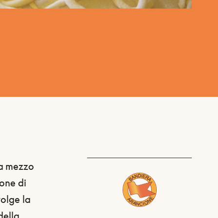
ca mezzo
ione di
svolge la
della