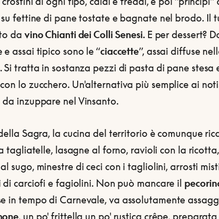
crostini di ogni tipo, caldi e freddi, e poi “principi” 
 su fettine di pane tostate e bagnate nel brodo. Il t
ato da
vino Chianti dei Colli Senesi.
E per dessert? D
 e assai tipico sono le “
ciaccette
”, assai diffuse ne
 Si tratta in sostanza pezzi di pasta di pane stesa e 
con lo zucchero. Un'alternativa più semplice ai noti
i da inzuppare nel Vinsanto.
 della Sagra, la cucina del territorio è comunque ric
ra tagliatelle, lasagne al forno, ravioli con la ricotta,
al sugo, minestre di ceci con i tagliolini, arrosti misti
 di carciofi e fagiolini. Non può mancare il
pecorin
se in tempo di Carnevale, va assolutamente assaggi
none
, un po' frittella un po' rustica crêpe, preparata