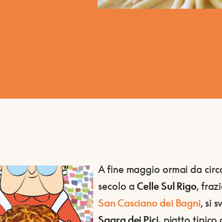
A fine maggio ormai da cir
secolo a
Celle Sul Rigo
, fraz
San Casciano dei Bagni
, si 
Sagra dei Pici,
piatto tipico 