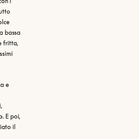
con i
utto
olce
lla bassa
fritta,
ssimi
ca e
,
o
. E poi,
ato il