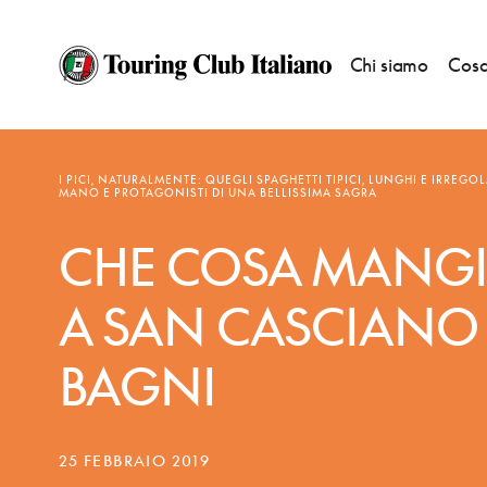
Chi siamo
Cosa
NOTIZIE
—
BANDIERE ARANCIONI
I PICI, NATURALMENTE: QUEGLI SPAGHETTI TIPICI, LUNGHI E IRREGOLA
MANO E PROTAGONISTI DI UNA BELLISSIMA SAGRA
CHE COSA MANGI
A SAN CASCIANO 
BAGNI
25 FEBBRAIO 2019