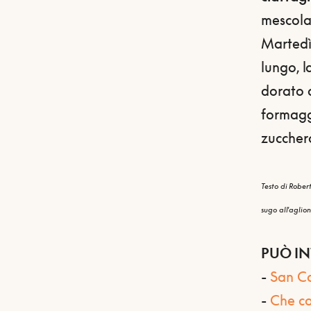
mescola
Martedì
lungo, l
dorato 
formagg
zucchero
Testo di Robert
sugo all'aglion
PUÒ IN
-
San Ca
-
Che co