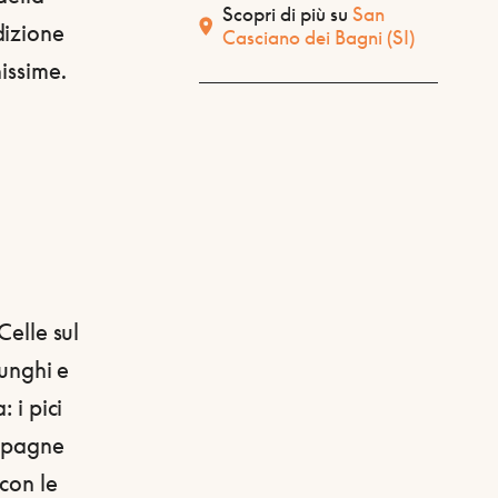
Scopri di più su
San
dizione
Casciano dei Bagni
(SI)
issime.
Celle sul
lunghi e
 i pici
ampagne
con le