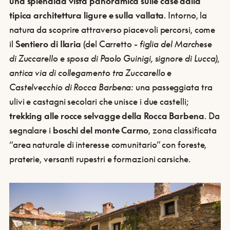
una splendida vista panoramica sulle case dalla
tipica architettura ligure e sulla vallata
. Intorno, la
natura da scoprire attraverso piacevoli percorsi, come
il
Sentiero di Ilaria
(del Carretto -
figlia del Marchese
di Zuccarello e sposa di Paolo Guinigi, signore di Lucca),
antica via di collegamento tra Zuccarello e
Castelvecchio di Rocca Barbena:
una passeggiata tra
ulivi e castagni secolari che unisce i due castelli;
trekking alle rocce selvagge della Rocca Barbena
. Da
segnalare i
boschi del monte Carmo
, zona classificata
“area naturale di interesse comunitario” con foreste,
praterie, versanti rupestri e formazioni carsiche.