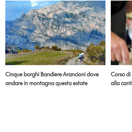
Corso di
Cinque borghi Bandiere Arancioni dove
alla can
andare in montagna questa estate