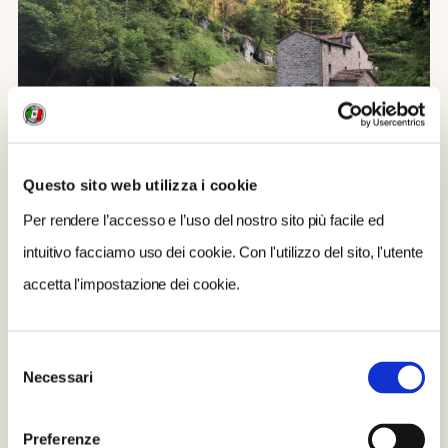
Questo sito web utilizza i cookie
Per rendere l’accesso e l’uso del nostro sito più facile ed
Premilcuore, Mulino Mengozzi / foto Stefano Brambilla
intuitivo facciamo uso dei cookie. Con l'utilizzo del sito, l'utente
accetta l'impostazione dei cookie.
CIVITELLA ALFEDENA (AQ)
È il più piccolo paese (meno di 300 abitanti) del
Parco
Selezione
Necessari
Nazionale d’Abruzzo, Lazio e Molise
,
arroccato su
del
consenso
uno sperone che domina la sponda meridionale del
lago di Barrea
(altra recente località Bandiera
Preferenze