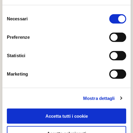
emozionante
a contatto con questi preziosissimi insetti
impollinatori.
Selezione
Necessari
del
consenso
Preferenze
Statistici
Marketing
Mostra dettagli
Apicoltura - foto Tenuta Zita pagina Facebook
Accetta tutti i cookie
Al termine dell’incontro e delle attività vi aspetterà una