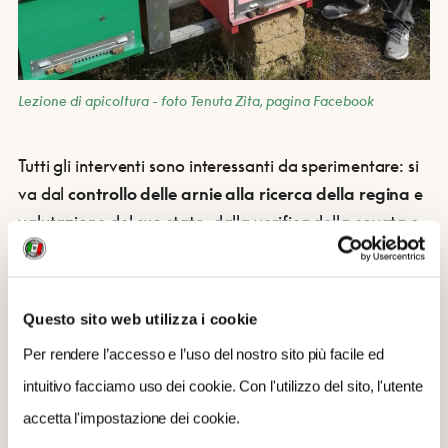
Lezione di apicoltura - foto Tenuta Zita, pagina Facebook
Tutti gli interventi sono interessanti da sperimentare: si
va dal
controllo delle arnie alla ricerca della regina
e
valutazione del suo stato, dalla verifica della covata e
della crescita della colonia, al controllo della scorta di
cibo, verifiche di eventuale saccheggio da parte di altre
api, la smielatura, ovvero l’
estrazione del miele
dai
Questo sito web utilizza i cookie
favi, e molto altro.
Per rendere l’accesso e l’uso del nostro sito più facile ed
intuitivo facciamo uso dei cookie. Con l'utilizzo del sito, l'utente
In qualsiasi stagione con qualsiasi condizione meteo,
la
accetta l'impostazione dei cookie.
lezione saprà regalare un’esperienza davvero