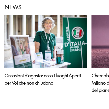
NEWS
Occasioni d’agosto: ecco i luoghi Aperti
Chernobyl
per Voi che non chiudono
Milano d
del pian