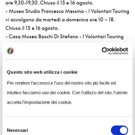
ore 9,30-19,30. Chiuso il 15 e 16 agosto.
- Museo Studio Francesco Messina - I Volontari Touring
vi accolgono da martedì a domenica ore 10 – 18.
Chiuso il 15 e 16 agosto.
- Casa Museo Boschi Di Stefano - I Volontari Touring
vi accolgono da martedì a domenica ore 10 – 18.
Chiuso il 15 e 16 agosto.
- Cripta di San Giovanni in Conca - I Volontari Touring
vi accolgono da martedì a domenica ore 9,30-17,30.
Questo sito web utilizza i cookie
Chiuso il 15 e 16 agosto.
Per rendere l’accesso e l’uso del nostro sito più facile ed
- Collezione Grassi e Vismara (GAM) - I Volontari
intuitivo facciamo uso dei cookie. Con l'utilizzo del sito, l'utente
Touring vi accolgono da martedì a domenica ore 9,30-
accetta l'impostazione dei cookie.
17,30. Chiuso il 15 e 16 agosto.
- Basilica di Santa Maria presso San Satiro - I
Volontari Touring vi accolgono da martedì a sabato
Selezione
ore 9,30-17,30, domenica 14,30-17,30. Chiuso il 11 e 26
Necessari
del