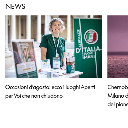
NEWS
Occasioni d’agosto: ecco i luoghi Aperti
Chernobyl
per Voi che non chiudono
Milano d
del pian