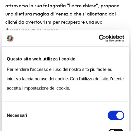
attraverso la sua fotografia
“Le tre chiese”
, propone
una rilettura magica di Venezia che si allontana dal
cliché da overtourism per recuperare una sua
dimensione quasi onirica.
Atmosfere oniriche anche per le immagini di
Luca
Pancrazzi
dal titolo
“Land Escape”
, realizzate a
Questo sito web utilizza i cookie
Bologna, ma che perdono la loro connotazione
Per rendere l’accesso e l’uso del nostro sito più facile ed
geografica a favore di una nuova spazialità.
intuitivo facciamo uso dei cookie. Con l'utilizzo del sito, l'utente
accetta l'impostazione dei cookie.
Si perde il senso del luogo ma non dello spazio nei
grandi pannelli del duo artistico
Bianco-Valente
“Landungs”
, quasi un tunnel lontano, ma d’altronde
Selezione
l’arte contemporanea aiuta a leggere il presente e,
Necessari
del
insieme all’architettura, propone idee per il futuro.
consenso