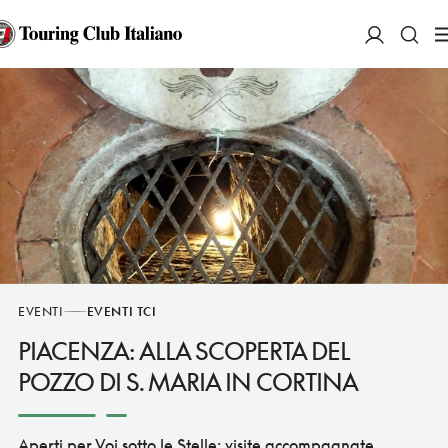
ACCEDI
Ce
EVENTI
EVENTI TCI
PIACENZA: ALLA SCOPERTA DEL
POZZO DI S. MARIA IN CORTINA
Aperti per Voi sotto le Stelle: visite accompagnate