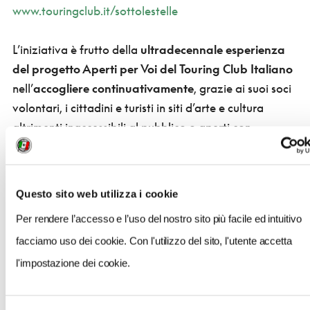
www.touringclub.it/sottolestelle
L’iniziativa è frutto della
ultradecennale esperienza
del progetto Aperti per Voi del Touring Club Italiano
nell’
accogliere continuativamente
, grazie ai suoi soci
volontari, i cittadini e turisti in siti d’arte e cultura
altrimenti inaccessibili al pubblico o aperti con
limitazioni di orario. Dal 2005, sono oltre
21 milioni i
visitatori
accolti, di cui
1,5 milioni solo nel 2022;
oggi
sono oltre 1600 i soci volontari
attivi in tutta Italia e
Questo sito web utilizza i cookie
85 i luoghi aperti in 35 città italiane in 14 regioni.
Per rendere l’accesso e l’uso del nostro sito più facile ed intuitivo
facciamo uso dei cookie. Con l'utilizzo del sito, l'utente accetta
La Chiesa di Santa Maria in Cortina è un luogo Aperti
per Voi del Touring Club Italiano.
l'impostazione dei cookie.