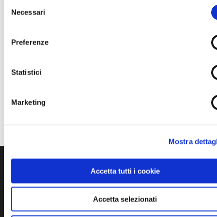
Selezione
CONDIVIDI
Necessari
del
consenso
Preferenze
Statistici
QUANDO
09 Giugno 2023
Marketing
dalle ore 18 alle 21.30
Mostra dettagl
Accetta tutti i cookie
GALLERIA FOTOGRAFICA
Accetta selezionati