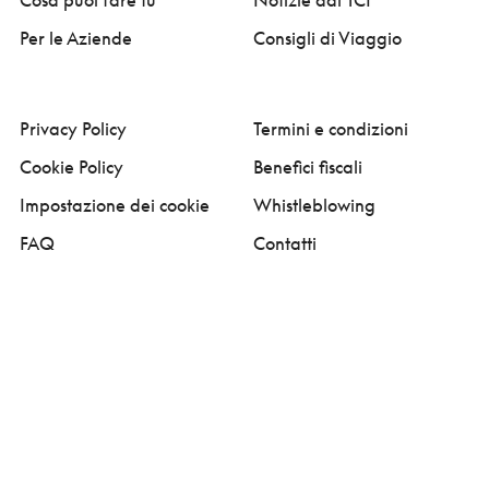
Cosa puoi fare tu
Notizie dal TCI
Per le Aziende
Consigli di Viaggio
Privacy Policy
Termini e condizioni
Cookie Policy
Benefici fiscali
Impostazione dei cookie
Whistleblowing
FAQ
Contatti
Network
Touring Club Italiano
Archivio Storico
Pubblicazioni
Paradisi del Touring