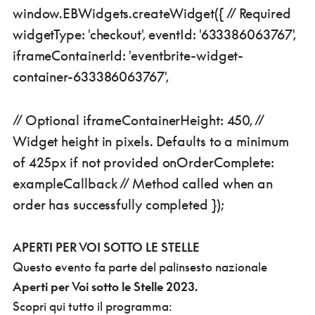
window.EBWidgets.createWidget({ // Required
widgetType: 'checkout', eventId: '633386063767',
iframeContainerId: 'eventbrite-widget-
container-633386063767',
// Optional iframeContainerHeight: 450, //
Widget height in pixels. Defaults to a minimum
of 425px if not provided onOrderComplete:
exampleCallback // Method called when an
order has successfully completed });
APERTI PER VOI SOTTO LE STELLE
Questo evento fa parte del palinsesto nazionale
Aperti per Voi sotto le Stelle 2023.
Scopri qui tutto il programma: