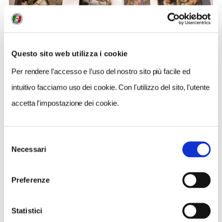
Questo sito web utilizza i cookie
Per rendere l’accesso e l’uso del nostro sito più facile ed
Per tutta la giornata si svolgeranno in piazza "
Terroir
intuitivo facciamo uso dei cookie. Con l'utilizzo del sito, l'utente
Marche
", manifestazione con degustazioni, laboratori,
mostre e dibattiti incentrati sui vini biologici delle
accetta l'impostazione dei cookie.
Marche, e "
Scarabò
", festival con eventi dedicati ai
bambini. Si potranno naturalmente gustare i piatti
Selezione
della tradizione e i vini doc dei colli maceratesi nei
Necessari
del
ristoranti del centro storico.
consenso
Preferenze
COME PRENOTARE
Statistici
Le visite guidate della Penisola del Tesoro a