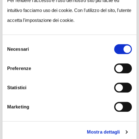
Per rendere l’accesso e l’uso del nostro sito più facile ed
intuitivo facciamo uso dei cookie. Con l'utilizzo del sito, l'utente
accetta l'impostazione dei cookie.
Le torri Montanare, Lanciano
Selezione
Necessari
del
consenso
Video di presentazione di Telemax
Preferenze
@media only screen and (max-width: 600px){
#embedyt{ height: 188px; width: 320px;
Statistici
}
Marketing
COME PARTECIPARE
- La Penisola del Tesoro a
Lanciano (Ch)
si svolgerà
Mostra dettagli