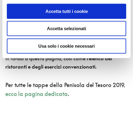
domenica 16 giugno.
- Le visite sono aperte a tutti. È necessario prenotare
Accetta tutti i cookie
la partecipazione alla giornata e alle visite guidate
chiamando
da martedì 4 giugno
ProntoTouring al
Accetta selezionati
numero 02.8526266 (selezione 4).
- La partecipazione,
gratuita
, è aperta a tutti.
Usa solo i cookie necessari
- Il
programma
definitivo in formato pdf è
scaricabile
in fondo a questa pagina, così come
l'elenco dei
ristoranti e degli esercizi convenzionati.
Per tutte le tappe della Penisola del Tesoro 2019,
ecco la pagina dedicata
.