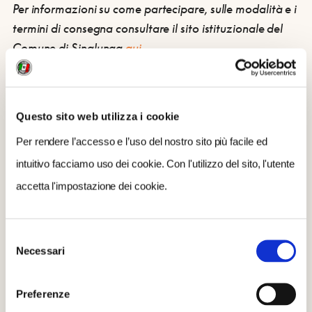
Per informazioni su come partecipare, sulle modalità e i
termini di consegna consultare il sito istituzionale del
Comune di Sinalunga
qui
Scadenza presentazione domande: 31 Maggio 2026
Questo sito web utilizza i cookie
Per rendere l’accesso e l’uso del nostro sito più facile ed
CONDIVIDI
intuitivo facciamo uso dei cookie. Con l'utilizzo del sito, l'utente
accetta l'impostazione dei cookie.
Selezione
DOVE
Necessari
del
Sinalunga
consenso
Preferenze
QUANDO