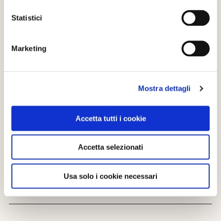
dal 18 Febbraio 2026 al 31 Maggio 2026
Statistici
ORGANIZZATORE
Marketing
Comune di Sinalunga
Mostra dettagli
CONTATTI
0577635219
Accetta tutti i cookie
segreteria@comune.sinalunga.si.it
Accetta selezionati
SITO WEB
https://www.comune.sinalunga.si.it/notizie/concorso-
Usa solo i cookie necessari
fotografico.html