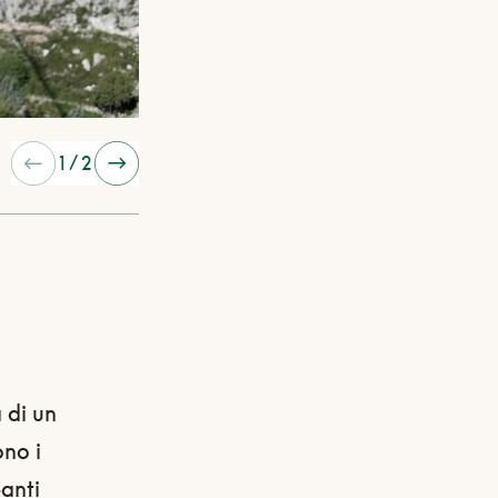
Immagine precedente
Immagine successiva
1
/
2
 di un
ono i
panti