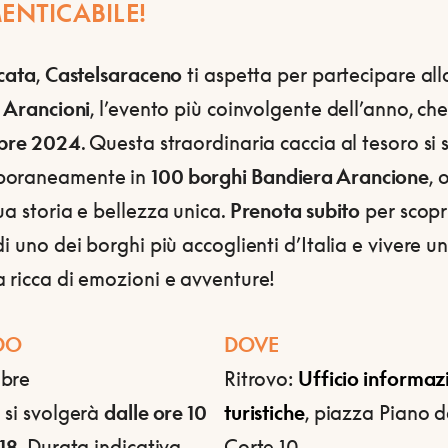
ENTICABILE!
icata
,
Castelsaraceno
ti aspetta per partecipare al
i Arancioni
, l’evento più coinvolgente dell’anno, che 
obre 2024
. Questa straordinaria caccia al tesoro si
poraneamente in
100 borghi Bandiera Arancione
,
ua storia e bellezza unica.
Prenota subito
per scopri
di uno dei borghi più accoglienti d’Italia e vivere u
 ricca di emozioni e avventure!
DO
DOVE
bre
Ritrovo:
Ufficio informaz
 si svolgerà
dalle ore 10
turistiche
, piazza Piano d
 18
. Durata indicativa
Corte 10