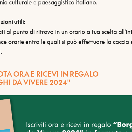
io culturale e paesaggistico italiano.
ioni utili:
ti al punto di ritrovo in un orario a tua scelta all'i
sce orarie entro le quali si può effettuare la caccia e
.
TA ORA E RICEVI IN REGALO
HI DA VIVERE 2024"