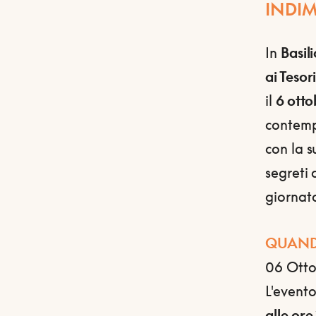
INDIM
In
Basil
ai Tesor
il
6 ott
contem
con la s
segreti 
giornata
QUAN
06 Otto
L'evento
alle ore