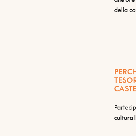
della ca
PERCH
TESOR
CAST
Partecip
cultura 