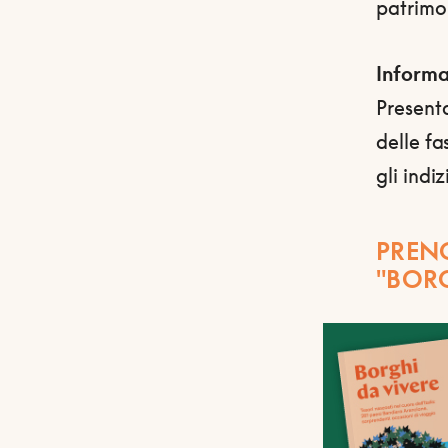
patrimon
Informaz
Presenta
delle fa
gli indizi
PRENO
"BORG