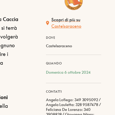
la
Caccia
Scopri di più su
Castelsaraceno
si terrà
 svolgerà
DOVE
 ognuno
Castelsaraceno
re i
na
QUANDO
Domenica 6 ottobre 2024
CONTATTI
ioni
Angela Lofiego: 349 3095092 /
Angela Lauletta: 328 9587478 /
ella
Feliciana De Lorenzo: 340
3908828 / Giovanna Nigro: