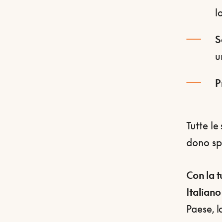
l
S
u
P
Tutte l
dono spe
Con la t
Italiano
Paese, l