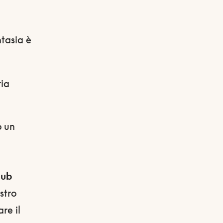
ntasia è
ria
o un
lub
stro
re il