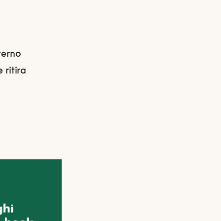
nterno
 ritira