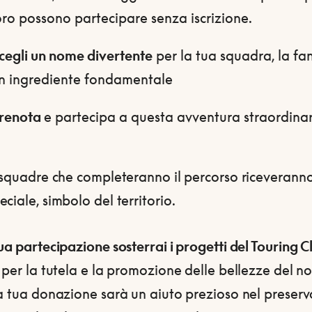
oro possono partecipare senza iscrizione.
cegli un nome divertente
per la tua squadra, la fa
n ingrediente fondamentale
renota
e partecipa a questa avventura straordina
e squadre che completeranno il percorso riceverann
ciale, simbolo del territorio.
ua partecipazione sosterrai i progetti del Touring C
per la tutela e la promozione delle bellezze del no
a tua donazione sarà un aiuto prezioso nel preserva