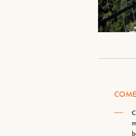
COME
C
m
b