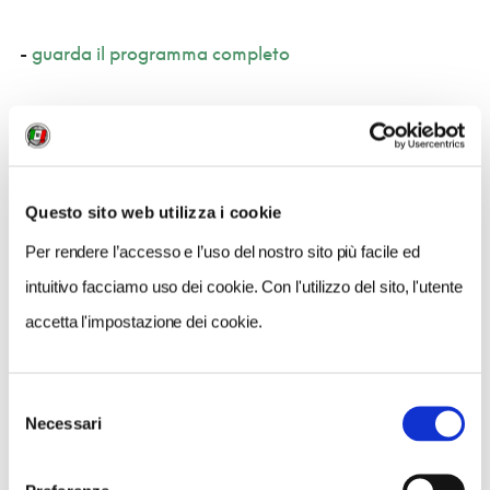
-
guarda il programma completo
-
scarica elenco offerte di alloggio
Questo sito web utilizza i cookie
INFO PRATICHE
Per rendere l’accesso e l’uso del nostro sito più facile ed
intuitivo facciamo uso dei cookie. Con l'utilizzo del sito, l'utente
accetta l'impostazione dei cookie.
Luogo di ritrovo
: piazza Pisacane (ex pescheria),
Cervia
Selezione
Orario di ritrovo
: Dalle ore 9.00 alle 18.00.
Necessari
del
Presentarsi al gazebo TCI nei 15' che precedono l'orario
consenso
di visita assegnato