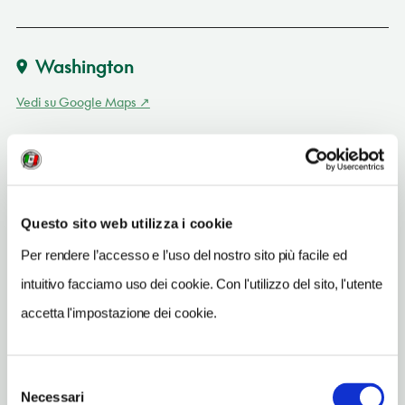
Washington
Vedi su Google Maps
INDIRIZZO
50 Massachusetts Avenue NE
Washington
Questo sito web utilizza i cookie
SITO WEB
www.trolleytours.com/washington-dc
Per rendere l’accesso e l’uso del nostro sito più facile ed
intuitivo facciamo uso dei cookie. Con l'utilizzo del sito, l'utente
TELEFONO
2028329800
accetta l'impostazione dei cookie.
METRO
Union Station (Red)
Selezione
Necessari
del