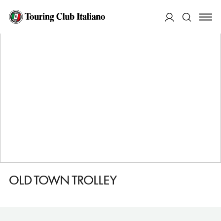
HOME
DESTINAZIONI
WASHINGTON
FARE
OLD TOWN TROLLEY
ACCEDI
Cerca
OLD TOWN TROLLEY