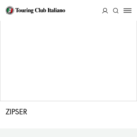
HOME
DESTINAZIONI
VIENNA
DORMIRE
ZIPSER
ACCEDI
Cerca
ZIPSER