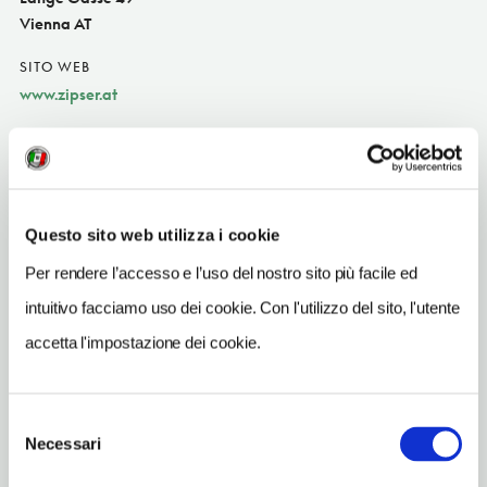
Vienna AT
SITO WEB
www.zipser.at
INDIRIZZO EMAIL
office@zipser.de
TELEFONO
Questo sito web utilizza i cookie
1404540
Per rendere l’accesso e l’uso del nostro sito più facile ed
NUMERO CAMERE
53
intuitivo facciamo uso dei cookie. Con l'utilizzo del sito, l'utente
accetta l'impostazione dei cookie.
METRO
Rathaus (U2)
Selezione
Necessari
del
consenso