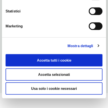
INDIRIZZO EMAIL
mocenigo@fmcvenezia.it
Statistici
TELEFONO
041721798
Marketing
ORARI DI APERTURA
Apertura: martedì-domenica 10.30-16.30; i giorni e gli orari di
apertura possono subire variazioni. Apertura/Chiusura
Mostra dettagli
annuale: sempre aperto
CONDIZIONI DI VISITA
Accetta tutti i cookie
ingresso a pagamento. Possibile biglietto cumulativo
Accetta selezionati
Usa solo i cookie necessari