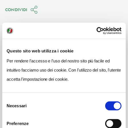
CONDIVIDI
Venezia
(VE)
Questo sito web utilizza i cookie
Per rendere l’accesso e l’uso del nostro sito più facile ed
Vedi su Google Maps
intuitivo facciamo uso dei cookie. Con l'utilizzo del sito, l'utente
INDIRIZZO
accetta l'impostazione dei cookie.
S. Croce 1992 - 30125
Venezia (VE)
Veneto IT
Selezione
Necessari
del
SITO WEB
consenso
www.mocenigo.visitmuve.it
Preferenze