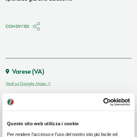
CONDIVIDI
Varese
(VA)
Vedi su Google Maps
INDIRIZZO
piazza Litta 1 - 21100
Varese (VA)
Lombardia IT
Questo sito web utilizza i cookie
INDIRIZZO EMAIL
Per rendere l’accesso e l’uso del nostro sito più facile ed