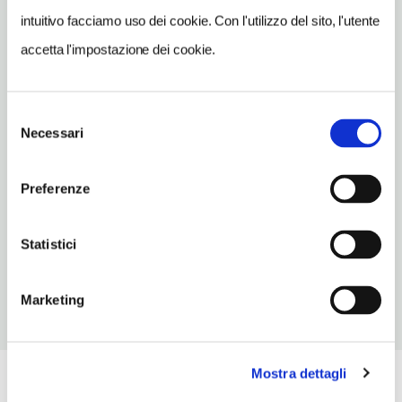
ristorante_luce@you.it
intuitivo facciamo uso dei cookie. Con l'utilizzo del sito, l'utente
accetta l'impostazione dei cookie.
TELEFONO
0332242199
TIPO DI CUCINA
Selezione
classica,carne,pesce,di ricerca
Necessari
del
consenso
NUMERO COPERTI
50
Preferenze
ORARI DI APERTURA
Statistici
Chiusura: sempre aperto
Marketing
Mostra dettagli