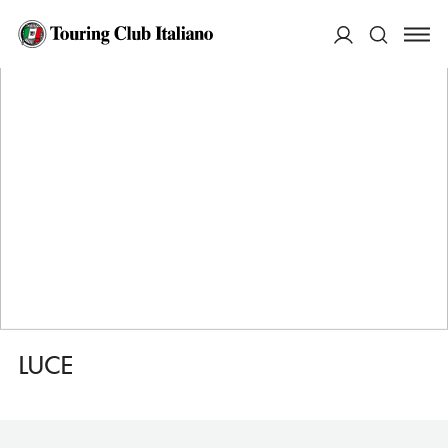
HOME
DESTINAZIONI
VARESE
MANGIARE
LUCE
ACCEDI
Cerca
LUCE