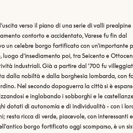
l’uscita verso il piano di una serie di valli prealpine
amento contorto e accidentato, Varese fu fin dal
o un celebre borgo fortificato con un'importante p
 luogo d’insediamento poi, tra Seicento e Ottocent
tività industriali. Già a partire dal ’700 fu villeggia
ta dalla nobiltà e dalla borghesia lombarda, con f
ardino. Nel secondo dopoguerra la città si è espan
zandosi e inglobando i sobborghi e le castellanze 
i dotati di autonomia e di individualità - con i lor
ni; resta ricca di verde, piacevole, con interessanti ed
ll'antico borgo fortificato oggi scomparso, è un si