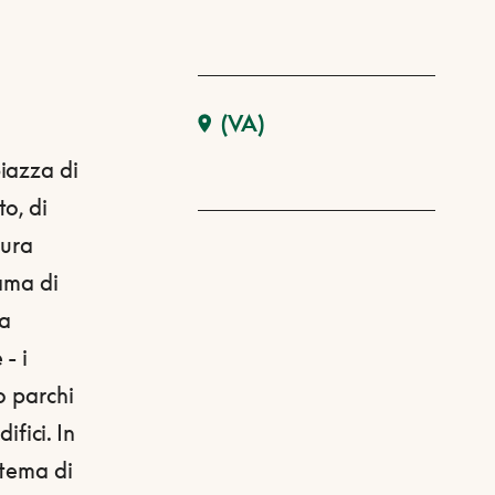
(VA)
iazza di
o, di
tura
ama di
sa
- i
o parchi
ifici. In
stema di