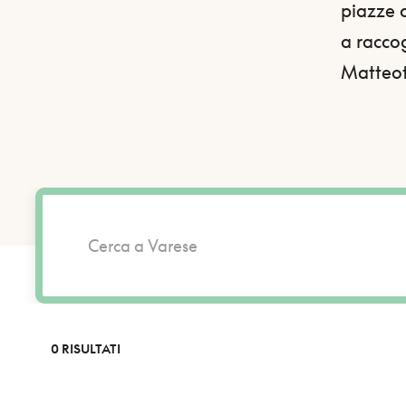
piazze c
a raccog
Matteott
0 RISULTATI