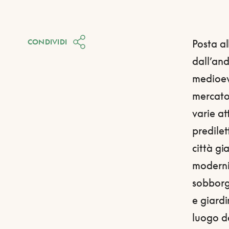
CONDIVIDI
Posta al
dall’and
medioev
mercato,
varie at
predilet
città gi
moderniz
sobborgh
e giardi
luogo de