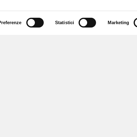
Preferenze
Statistici
Marketing
 ricevere notizie,
e speciali.