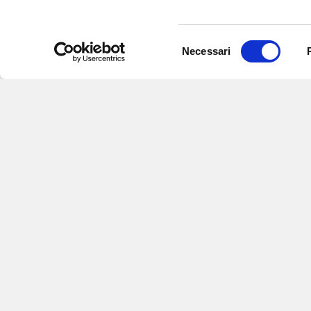
Selezione
Necessari
del
consenso
Iscriviti alle nostre newsletter
per
eventi e aggiornamenti su offert