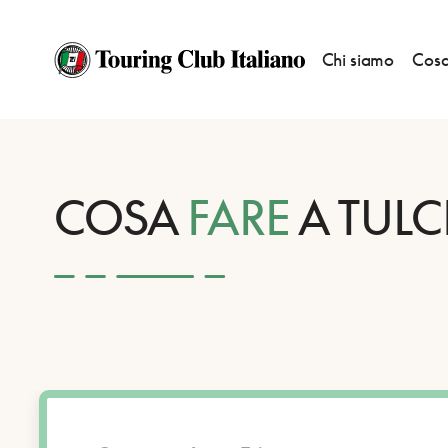
Chi siamo
Cosa
HOME
DESTINAZIONI
TULCEA
FARE
COSA
FARE
A TULC