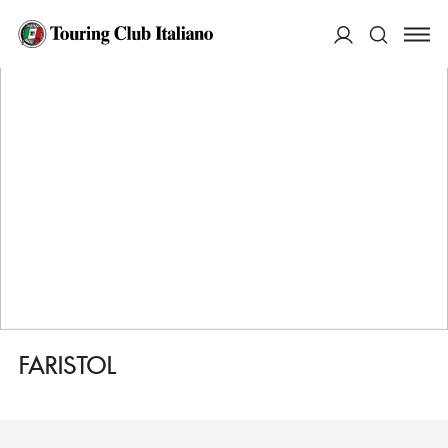
HOME
DESTINAZIONI
TARRAGONA
MANGIARE
FARISTOL
ACCEDI
Cerca
FARISTOL