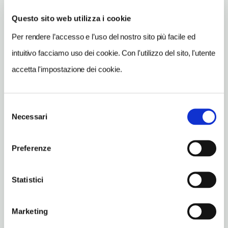
Scicli (RG)
Questo sito web utilizza i cookie
Sicilia IT
Per rendere l’accesso e l’uso del nostro sito più facile ed
SITO WEB
intuitivo facciamo uso dei cookie. Con l'utilizzo del sito, l'utente
www.ristorantesatra.it
accetta l'impostazione dei cookie.
INDIRIZZO EMAIL
info@ristorantesatra.it
Selezione
TELEFONO
Necessari
del
0932842148
consenso
TIPO DI CUCINA
Preferenze
pesce,del territorio
NUMERO COPERTI
Statistici
35
ORARI DI APERTURA
Marketing
Chiusura: gennaio chiuso, febbraio chiuso prima metà