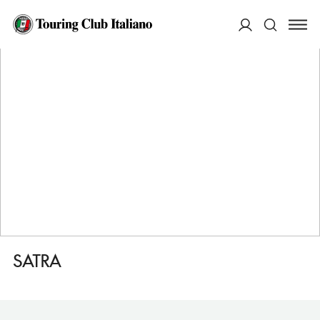
HOME
DESTINAZIONI
SCICLI
MANGIARE
SATRA
ACCEDI
Cerca
SATRA