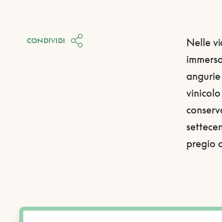
CONDIVIDI
Nelle vi
immersa 
angurie 
vinicol
conserv
settecen
pregio c