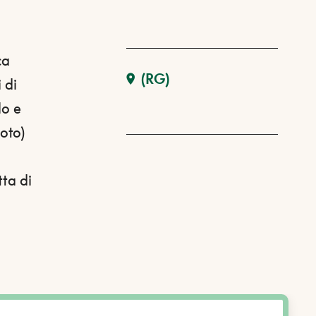
ca
(RG)
 di
lo e
oto)
tta di