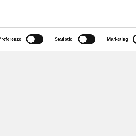
Preferenze
Statistici
Marketing
 ricevere notizie,
e speciali.