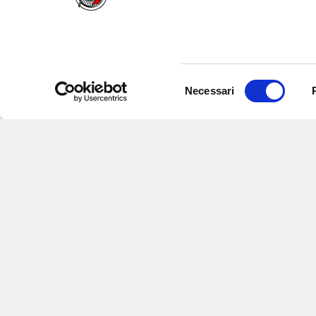
Selezione
Necessari
del
consenso
Iscriviti alle nostre newsletter
per
eventi e aggiornamenti su offert