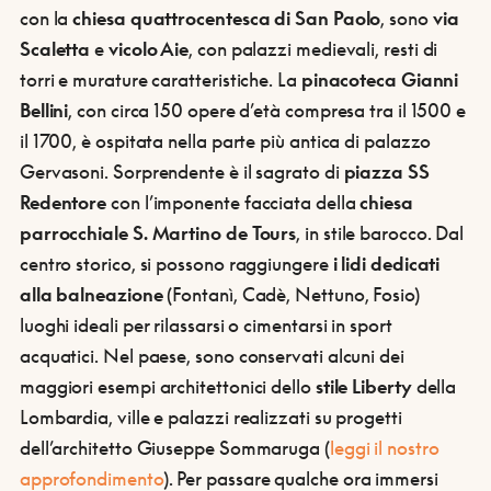
con la
chiesa quattrocentesca di San Paolo
, sono
via
Scaletta
e
vicolo Aie
, con palazzi medievali, resti di
torri e murature caratteristiche. La
pinacoteca Gianni
Bellini
, con circa 150 opere d’età compresa tra il 1500 e
il 1700, è ospitata nella parte più antica di palazzo
Gervasoni. Sorprendente è il sagrato di
piazza SS
Redentore
con l’imponente facciata della
chiesa
parrocchiale S. Martino de Tours
, in stile barocco. Dal
centro storico, si possono raggiungere
i lidi dedicati
alla balneazione
(Fontanì, Cadè, Nettuno, Fosio)
luoghi ideali per rilassarsi o cimentarsi in sport
acquatici. Nel paese, sono conservati alcuni dei
maggiori esempi architettonici dello
stile Liberty
della
Lombardia, ville e palazzi realizzati su progetti
dell’architetto Giuseppe Sommaruga (
leggi il nostro
approfondimento
). Per passare qualche ora immersi