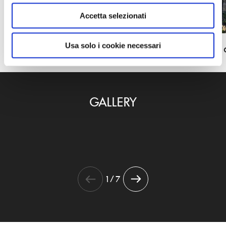
Porta il borgo di Sarnico a casa tua
Accetta selezionati
Usa solo i cookie necessari
Sarnico, c
GALLERY
1 / 7