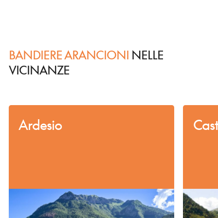
BANDIERE ARANCIONI
NELLE
VICINANZE
Ardesio
Cast