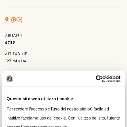
(BG)
ABITANTI
6739
ALTITUDINE
197 mt s.l.m.
INFORMAZIONI TURISTICHE
VIA PREDORE
INFOPOINT BASSO LAGO D'ISEO E VALCALEPIO
Questo sito web utilizza i cookie
VIA TRESANDA 1
Per rendere l’accesso e l’uso del nostro sito più facile ed
TELEFONO
intuitivo facciamo uso dei cookie. Con l'utilizzo del sito, l'utente
035910900
accetta l'impostazione dei cookie.