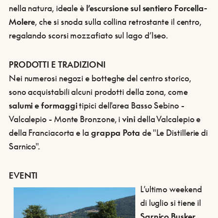
nella natura, ideale è
l’escursione sul sentiero Forcella-
Moler
e, che si snoda sulla collina retrostante il centro,
regalando scorsi mozzafiato sul lago d’Iseo.
PRODOTTI E TRADIZIONI
Nei numerosi negozi e botteghe del centro storico,
sono acquistabili alcuni prodotti della zona, come
salumi e formaggi
tipici dell'area Basso Sebino -
Valcalepio - Monte Bronzone, i
vini
della Valcalepio e
della Franciacorta e la
grappa Pota
de "Le Distillerie di
Sarnico".
EVENTI
L’ultimo weekend
di luglio si tiene il
Sarnico Busker