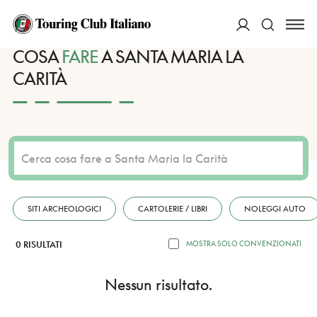
HOME
DESTINAZIONI
SANTA MARIA LA CARITÀ
FARE
ACCEDI
COSA
FARE
A SANTA MARIA LA
CARITÀ
Cerca
SITI ARCHEOLOGICI
CARTOLERIE / LIBRI
NOLEGGI AUTO
0 RISULTATI
MOSTRA SOLO CONVENZIONATI
Nessun risultato.