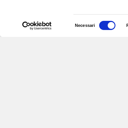
Selezione
Necessari
del
consenso
Iscriviti alle nostre
per ricevere notizie,