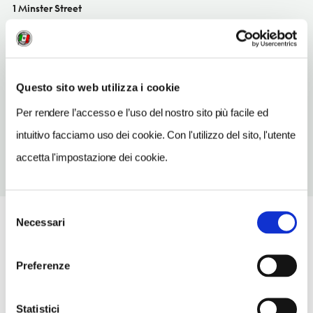
1 Minster Street
Salisbury
SITO WEB
www.haunchofvenison.uk.com
Questo sito web utilizza i cookie
TELEFONO
Per rendere l’accesso e l’uso del nostro sito più facile ed
01722411313
intuitivo facciamo uso dei cookie. Con l'utilizzo del sito, l'utente
accetta l'impostazione dei cookie.
Selezione
Necessari
del
consenso
Preferenze
Statistici