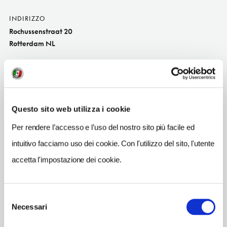
INDIRIZZO
Rochussenstraat 20
Rotterdam NL
SITO WEB
www.olddutch.net
TELEFONO
Questo sito web utilizza i cookie
104360344
Per rendere l’accesso e l’uso del nostro sito più facile ed
TIPO DI CUCINA
tradizional
intuitivo facciamo uso dei cookie. Con l'utilizzo del sito, l'utente
accetta l'impostazione dei cookie.
METRO
Eendrachtsplein (A, B, C)
Selezione
Necessari
del
consenso