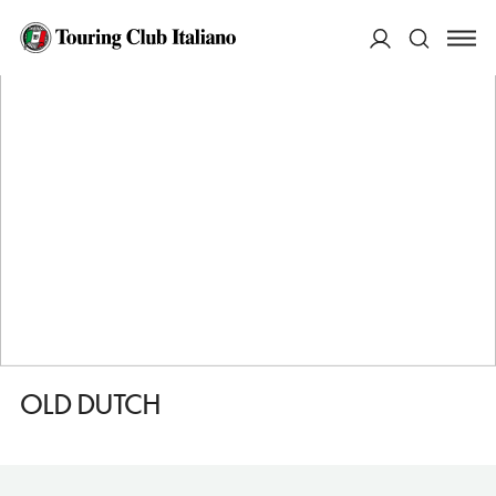
HOME
DESTINAZIONI
ROTTERDAM
MANGIARE
OLD DUTCH
ACCEDI
Cerca
OLD DUTCH