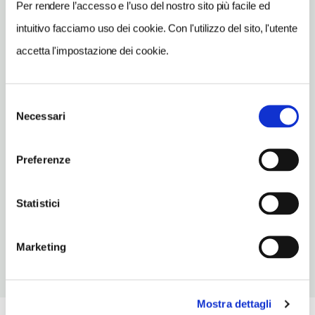
Per rendere l’accesso e l’uso del nostro sito più facile ed
INDIRIZZO EMAIL
intuitivo facciamo uso dei cookie. Con l'utilizzo del sito, l'utente
info@cucinaevino.eu
accetta l'impostazione dei cookie.
TELEFONO
0932686447
Selezione
TIPO DI CUCINA
Necessari
del
carne,pesce,siciliana
consenso
NUMERO COPERTI
Preferenze
38
ORARI DI APERTURA
Statistici
Chiusura: gennaio chiuso prima metà, febbraio chiuso
Marketing
Mostra dettagli