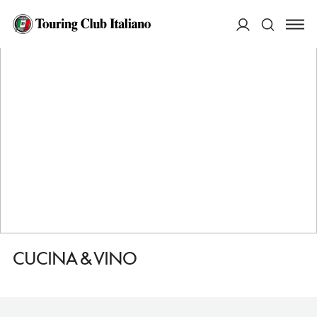
HOME
DESTINAZIONI
RAGUSA
MANGIARE
CUCINA & VINO
ACCEDI
Cerca
CUCINA & VINO