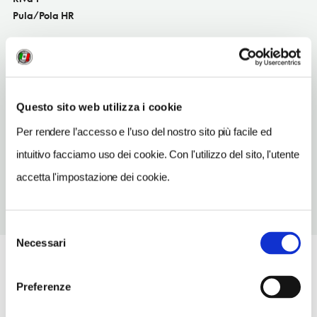
Pula/Pola HR
SITO WEB
www.aci-marinas.com
INDIRIZZO EMAIL
Questo sito web utilizza i cookie
m.pula@aci-club.hr
Per rendere l’accesso e l’uso del nostro sito più facile ed
TELEFONO
52219142-98398837
intuitivo facciamo uso dei cookie. Con l'utilizzo del sito, l'utente
accetta l'impostazione dei cookie.
Selezione
Necessari
del
consenso
Preferenze