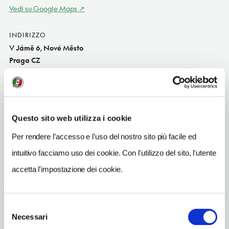
Vedi su Google Maps
INDIRIZZO
V Jámě 6, Nové Město
Praga CZ
SITO WEB
www.iconhotel.eu
TELEFONO
Questo sito web utilizza i cookie
221634100
Per rendere l’accesso e l’uso del nostro sito più facile ed
NUMERO CAMERE
intuitivo facciamo uso dei cookie. Con l'utilizzo del sito, l'utente
31
accetta l'impostazione dei cookie.
METRO
Mustek (A,B), Muzeum (A,C)
Selezione
Necessari
del