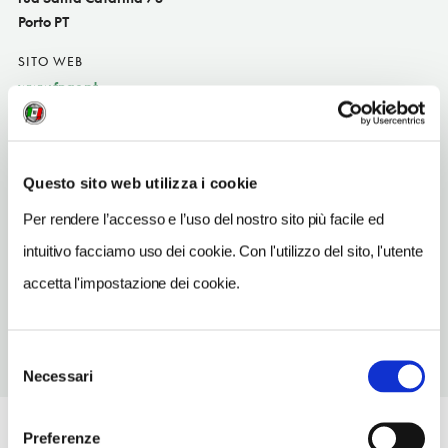
Porto PT
SITO WEB
www.fnac.pt
INDIRIZZO EMAIL
stacatarina@fnac.pt
Questo sito web utilizza i cookie
TELEFONO
223403200
Per rendere l’accesso e l’uso del nostro sito più facile ed
intuitivo facciamo uso dei cookie. Con l'utilizzo del sito, l'utente
METRO
Bolhão (A, B, C, E, F)
accetta l'impostazione dei cookie.
Selezione
Necessari
del
consenso
Preferenze