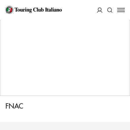
HOME
DESTINAZIONI
PORTO
FARE
FNAC
ACCEDI
Cerca
FNAC