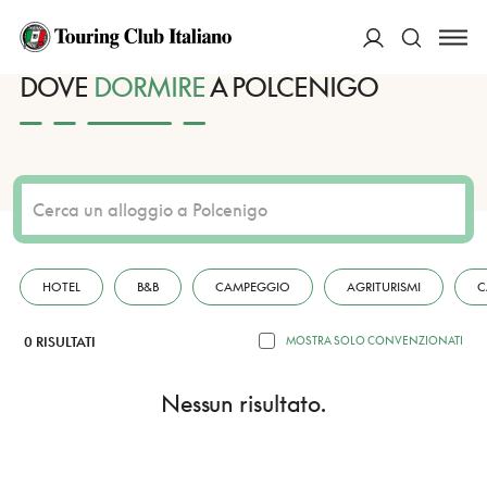
HOME
DESTINAZIONI
POLCENIGO
DORMIRE
ACCEDI
DOVE
DORMIRE
A POLCENIGO
Cerca
HOTEL
B&B
CAMPEGGIO
AGRITURISMI
C
0 RISULTATI
MOSTRA SOLO CONVENZIONATI
Nessun risultato.