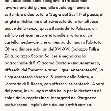
paludose della zona spiegano la tradizionale
lavorazione del giunco, alla quale ogni anno a
settembre è dedicata la ‘Sagra dei Sest’. Nel paese, di
origini antichissime e attraversato dalle tumultuose
acque del Livenza, spicca il cosiddetto Palazzo, un
edificio settecentesco eretto sulle strutture di un
castello medievale, che un tempo dominava l’abitato.
Oltre a dimore nobiliari del XVI-XVII (palazzo Fullini
Zaia, palazzo Scolari Salice), si segnalano la
parrocchiale di S. Giacomo (portale cinquecentesco,
affreschi del Trecento e arredi lignei settecenteschi), la
cinquecentesca chiesa di S. Maria della Salute, e
l’oratorio di S. Rocco, con affreschi seicenteschi.
A nord
del paese, in un luogo molto bello per la ricchezza e i
colori della vegetazione, le sorgenti del Gorgazzo
scaturiscono limpidissime da una cavità carsica.