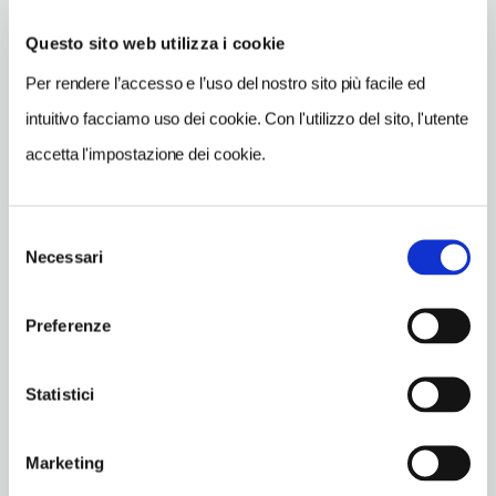
Pisa
(PI)
Questo sito web utilizza i cookie
Per rendere l’accesso e l’uso del nostro sito più facile ed
Vedi su Google Maps
intuitivo facciamo uso dei cookie. Con l'utilizzo del sito, l'utente
SITO WEB
accetta l'impostazione dei cookie.
www.sanpieroagrado.it
INDIRIZZO EMAIL
Selezione
parrocchia@sanpieroagrado.it
Necessari
del
consenso
TELEFONO
050960065
Preferenze
ORARI DI APERTURA
Apertura: lunedì-domenica 9-16. Apertura/Chiusura annuale:
Statistici
sempre aperto
CONDIZIONI DI VISITA
Marketing
ingresso a offerta