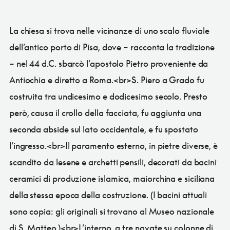
La chiesa si trova nelle vicinanze di uno scalo fluviale
dell’antico porto di Pisa, dove – racconta la tradizione
– nel 44 d.C. sbarcò l’apostolo Pietro proveniente da
Antiochia e diretto a Roma.<br>S. Piero a Grado fu
costruita tra undicesimo e dodicesimo secolo. Presto
però, causa il crollo della facciata, fu aggiunta una
seconda abside sul lato occidentale, e fu spostato
l’ingresso.<br>Il paramento esterno, in pietre diverse, è
scandito da lesene e archetti pensili, decorati da bacini
ceramici di produzione islamica, maiorchina e siciliana
della stessa epoca della costruzione. (I bacini attuali
sono copia: gli originali si trovano al Museo nazionale
di S. Matteo.)<br>L’interno, a tre navate su colonne di