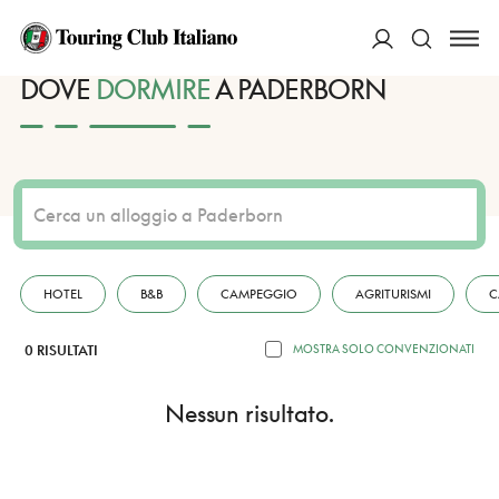
HOME
DESTINAZIONI
PADERBORN
DORMIRE
ACCEDI
DOVE
DORMIRE
A PADERBORN
Cerca
HOTEL
B&B
CAMPEGGIO
AGRITURISMI
C
0 RISULTATI
MOSTRA SOLO CONVENZIONATI
Nessun risultato.