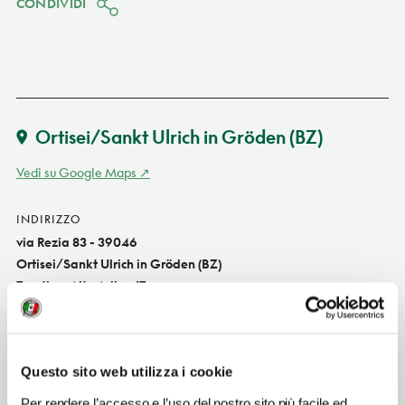
CONDIVIDI
Ortisei/Sankt Ulrich in Gröden
(BZ)
Vedi su Google Maps
INDIRIZZO
via Rezia 83 - 39046
Ortisei/Sankt Ulrich in Gröden (BZ)
Trentino-Alto Adige IT
SITO WEB
www.museumgherdeina.it
Questo sito web utilizza i cookie
INDIRIZZO EMAIL
info@museumgherdeina.it
Per rendere l’accesso e l’uso del nostro sito più facile ed