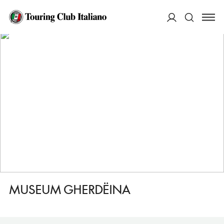
HOME
DESTINAZIONI
ORTISEI/SANKT ULRICH IN GRODEN
VEDERE
MUSEUM GHERDËINA
ACCEDI
Cerca
MUSEUM GHERDËINA