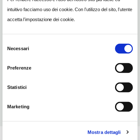
intuitivo facciamo uso dei cookie. Con l'utilizzo del sito, l'utente
TELEFONO
accetta l'impostazione dei cookie.
0471797554
ORARI DI APERTURA
Apertura: lunedì-venerdì 10-12.30, 14-18; i giorni e gli orari di
Selezione
apertura possono subire variazioni. Apertura/Chiusura
Necessari
del
annuale: aprile chiuso periodo variabile, maggio chiuso
consenso
periodo variabile, ottobre chiuso periodo variabile, novembre
Preferenze
chiuso, dicembre chiuso periodo variabile
CONDIZIONI DI VISITA
Statistici
ingresso a pagamento
Marketing
Mostra dettagli