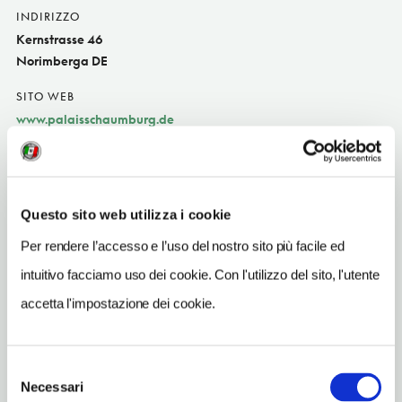
INDIRIZZO
Kernstrasse 46
Norimberga DE
SITO WEB
www.palaisschaumburg.de
INDIRIZZO EMAIL
info@palaisschaumburg.de
TELEFONO
Questo sito web utilizza i cookie
911260043
Per rendere l’accesso e l’uso del nostro sito più facile ed
TIPO DI CUCINA
intuitivo facciamo uso dei cookie. Con l'utilizzo del sito, l'utente
tedesca, vegetarian
accetta l'impostazione dei cookie.
METRO
Gostenhof (U1)
Selezione
Necessari
del