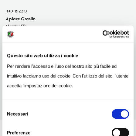
INDIRIZZO
4 place Graslin
Nantes FR
SITO WEB
www.lacigale.com
Questo sito web utilizza i cookie
TELEFONO
251849494
Per rendere l’accesso e l’uso del nostro sito più facile ed
intuitivo facciamo uso dei cookie. Con l'utilizzo del sito, l'utente
TIPO DI CUCINA
di pesc
accetta l'impostazione dei cookie.
Selezione
Necessari
del
consenso
Preferenze