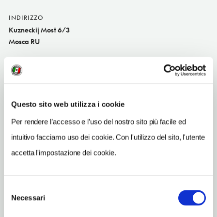
INDIRIZZO
Kuzneckij Most 6/3
Mosca RU
SITO WEB
www.themost.ru
TELEFONO
Questo sito web utilizza i cookie
4957733100
Per rendere l’accesso e l’uso del nostro sito più facile ed
TIPO DI CUCINA
internazional
intuitivo facciamo uso dei cookie. Con l'utilizzo del sito, l'utente
accetta l'impostazione dei cookie.
METRO
Kuzneckij Most (7)
Selezione
Necessari
del
consenso