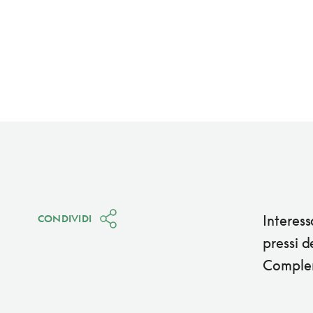
Interes
CONDIVIDI
pressi d
Complem