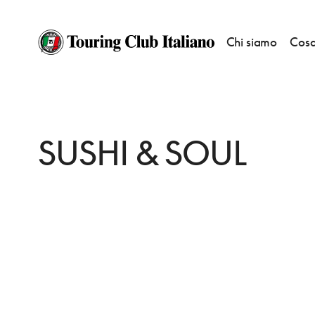
Chi siamo
Cosa
HOME
DESTINAZIONI
MONACO
MANGIARE
SUSHI & SOUL
SUSHI & SOUL