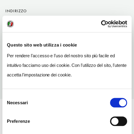
INDIRIZZO
Westenriederstrasse 16
Monaco DE
TELEFONO
Questo sito web utilizza i cookie
8929161691
Per rendere l’accesso e l’uso del nostro sito più facile ed
METRO
Isartor (S1-S4, S6-S8)
intuitivo facciamo uso dei cookie. Con l'utilizzo del sito, l'utente
accetta l'impostazione dei cookie.
Selezione
Necessari
del
consenso
Preferenze