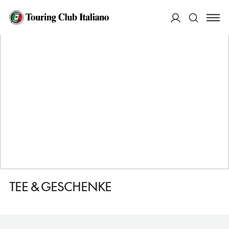
HOME
DESTINAZIONI
MONACO
FARE
TEE & GESCHENKE
ACCEDI
Cerca
TEE & GESCHENKE