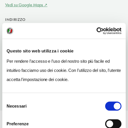
Vedi su Google Maps
INDIRIZZO
via del Corso 52 - 75100
Matera (MT)
Basilicata IT
Questo sito web utilizza i cookie
SITO WEB
www.lucano1894.com
Per rendere l’accesso e l’uso del nostro sito più facile ed
intuitivo facciamo uso dei cookie. Con l'utilizzo del sito, l'utente
TELEFONO
0835334878
accetta l'impostazione dei cookie.
Selezione
Necessari
del
consenso
Preferenze