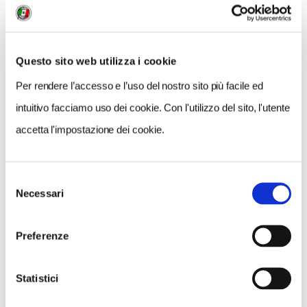
COSA FARE
DOVE DORMIRE
DOVE MANGIARE
Questo sito web utilizza i cookie
0 RISULTATI
MOSTRA SOLO CONVENZIONATI
Per rendere l’accesso e l’uso del nostro sito più facile ed
Nessun risultato.
intuitivo facciamo uso dei cookie. Con l'utilizzo del sito, l'utente
accetta l'impostazione dei cookie.
Selezione
Necessari
del
consenso
Preferenze
Statistici