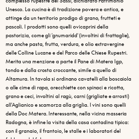
complesso rupestre dei Sassi, dichiarato Patrimonio
Unesco. La cucina è di tradizione povera e antica, e
attinge da un territorio prodigo di grano, frutteti e
pascoli. I prodotti sono quelli ovicaprini della
pastorizia, come gli 'gnumaridd' (involtini di frattaglie),
ma anche pasta, frutta, verdura, e olio extravergine
delle Colline Lucane e del Parco delle Chiese Rupestri.
Merita una menzione a parte il Pane di Matera Igp,
tondo e dalla crosta croccante, simile a quello di
Altamura. In tavola si ordinano cavatelli alla boscaiola
o alle cime di rapa, orecchiette con spinaci e ricotta,
grano e ceci, involtini al ragù, carni (grigliate e arrosti)
all'Aglianico e scamorza alla griglia. I vini sono quelli
della Doc Matera. Interessante, nella vicina masseria
Radogna, è infine la visita della casa contadina tipica:
con il granaio, il frantoio, le stalle e i laboratori del