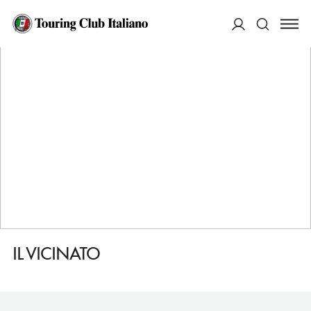
HOME
DESTINAZIONI
MATERA
DORMIRE
IL VICINATO
ACCEDI
Cerca
IL VICINATO