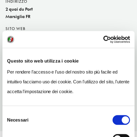
INDIRIZZO
2 quai du Port
Marsiglia FR
SITO WEB
www.unetableausud.com
TELEFONO
491906353
Questo sito web utilizza i cookie
TIPO DI CUCINA
Per rendere l’accesso e l’uso del nostro sito più facile ed
di ricerc
intuitivo facciamo uso dei cookie. Con l'utilizzo del sito, l'utente
METRO
accetta l'impostazione dei cookie.
Vieux Port-Hôtel de Ville (1)
Selezione
Necessari
del
consenso