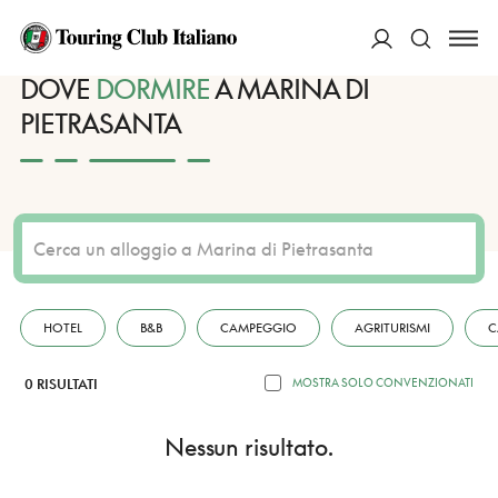
HOME
DESTINAZIONI
MARINA DI PIETRASANTA
DORMIRE
ACCEDI
DOVE
DORMIRE
A MARINA DI
PIETRASANTA
Cerca
HOTEL
B&B
CAMPEGGIO
AGRITURISMI
C
0 RISULTATI
MOSTRA SOLO CONVENZIONATI
Nessun risultato.