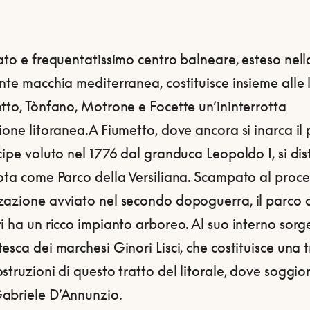
ato e frequentatissimo centro balneare, esteso nell
nte macchia mediterranea, costituisce insieme alle 
tto, Tònfano, Motrone e Focette un’ininterrotta
ione litoranea.
A Fiumetto, dove ancora si inarca il
cipe voluto nel 1776 dal granduca Leopoldo I, si di
ota come Parco della Versiliana. Scampato al proce
zazione avviato nel secondo dopoguerra, il parco d
i ha un ricco impianto arboreo. Al suo interno sorge
esca dei marchesi Ginori Lisci, che costituisce una t
struzioni di questo tratto del litorale, dove soggio
abriele D’Annunzio.