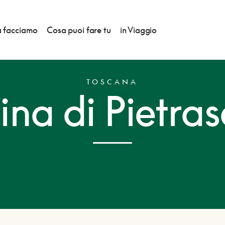
 facciamo
Cosa puoi fare tu
in Viaggio
TOSCANA
na di Pietra