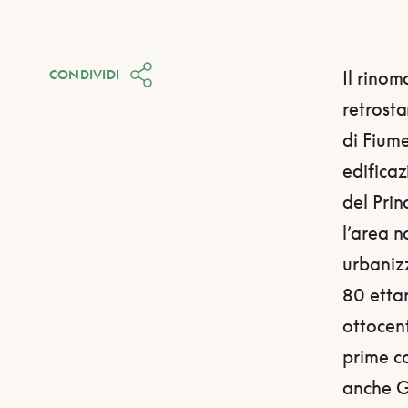
CONDIVIDI
Il rinom
retrosta
di Fiume
edificaz
del Prin
l’area n
urbaniz
80 ettar
ottocent
prime co
anche G