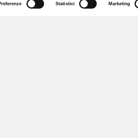
Preferenze
Statistici
Marketing
 newsletter
 eventi e
fferte