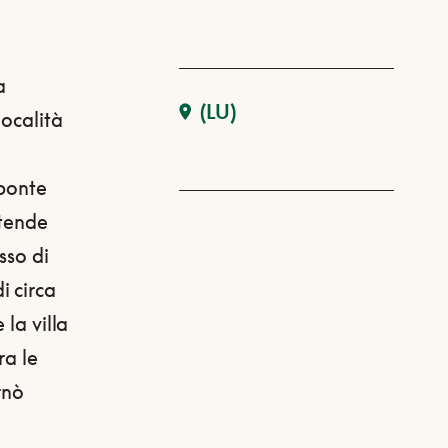
a
(LU)
località
 ponte
stende
sso di
i circa
 la villa
ra le
rnò