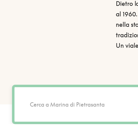
Dietro l
al 1960.
nella st
tradizio
Un vial