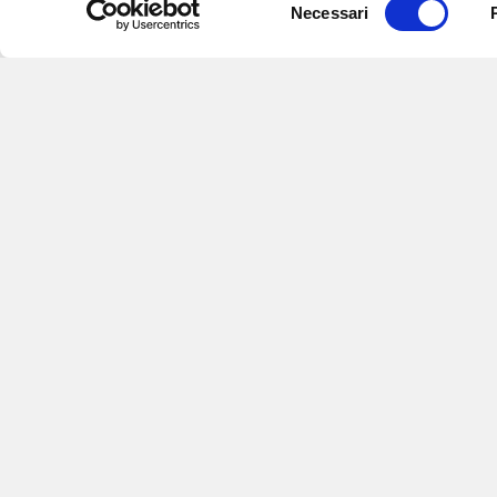
Necessari
del
consenso
Iscriviti alle nostre
per ricevere notizie,
aggiornamenti su o