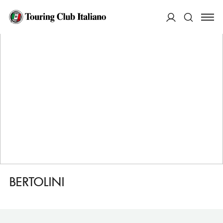
HOME
DESTINAZIONI
MANTOVA
FARE
BERTOLINI
ACCEDI
Cerca
BERTOLINI