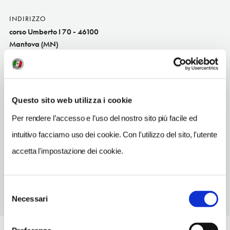
INDIRIZZO
corso Umberto I 70 - 46100
Mantova (MN)
Lombardia IT
SITO WEB
www.gioielleriabertolini.it
Questo sito web utilizza i cookie
INDIRIZZO EMAIL
Per rendere l’accesso e l’uso del nostro sito più facile ed
luca.testoni.bertolini@gmail.com
intuitivo facciamo uso dei cookie. Con l'utilizzo del sito, l'utente
TELEFONO
accetta l'impostazione dei cookie.
0376321207
Selezione
Necessari
del
consenso